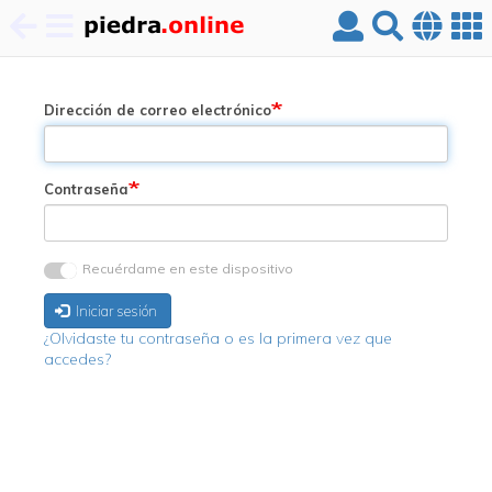
Pasar
al
contenido
Dirección de correo electrónico
principal
Contraseña
Recuérdame en este dispositivo
Iniciar sesión
¿Olvidaste tu contraseña o es la primera vez que
accedes?