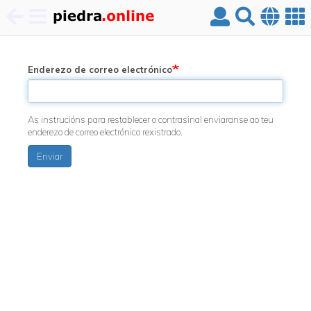
Ir
o
contido
Enderezo de correo electrónico
principal
As instrucións para restablecer o contrasinal enviaranse ao teu
enderezo de correo electrónico rexistrado.
Enviar