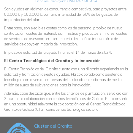
Ficha resumen ayudas INNOVAPEME 2024
Son ayudas en régimen de concurrencia competitiva, para proyectos entre
50.000 € y 150.000 €, con una intensidad del 50% de los gastos de
implantación del plan.
Entre otros, son elegibles costes como los de personal propio o de nueva
contratación, costes de material, suministros y productos similares, costes
de servicios de asesoramiento en materia de diseño o innovación o de
servicios de apoyo en materia de innovación.
El plazo de solicitud de la ayuda finaliza el 14 de marzo de 2024.
El Centro Tecnológico del Granito y la innovación
El Centro Tecnológico del Granito cuenta con una dilatada experiencia en la
solicitud y tramitación de estas ayudas. Ha colaborado como asistencia
tecnológica con diversas empresas del sector obteniendo más de medio
millón de euros de subvenciones para la innovación.
Además, cabe destacar que, entre los criterios de puntuación, se valora con
2 puntos la colaboración con centros tecnológicos de Galicia. Esto convierte
en una oportunidad relevante la colaboración con el Centro Tecnolóxico do
Granito de Galicia (CTG), como centro tecnológico sectorial.
Cluster del Granito