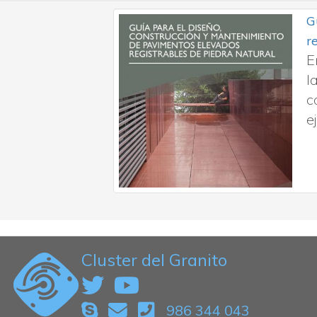
G
aborado en
r
etc.
E
tes
l
c
e
Cluster del Granito
986 344 043